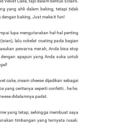
 Velvet Cake, tapi dalam bentuk Eclairs.
g yang ahli dalam baking, tetapi tidak
dengan baking. Just make it fun!
ampai lupa mengutarakan hal-hal penting
 (isian), lalu cokelat coating pada bagian
dimasukan pewarna merah, Anda bisa stop
asi dengan apapun yang Anda suka untuk
agal!
lvet cake, cream cheese dijadikan sebagai
 yang ceritanya seperti confetti.. he he.
 cheese didalamnya padat.
ume yang tetap, sehingga membuat saya
nakan timbangan yang ternyata rusak.