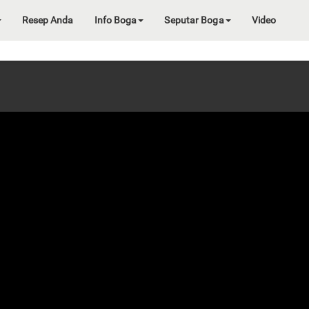
Resep Anda
Info Boga
Seputar Boga
Video