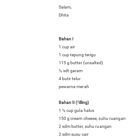
Salam,
Dhita
Bahan I
1 cup air
1 cup tepung terigu
115 g butter (unsalted)
½ sdt garam
4 butir telur
pewarna merah
Bahan II (filling)
1 ½ cup gula halus
150 g cream cheese, suhu ruangan
2 sdm butter, suhu ruangan
2 sdm susu cair