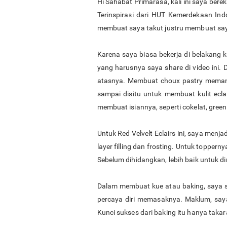
Hi Sahabat Primarasa, kali ini saya ber
Terinspirasi dari HUT Kemerdekaan Ind
membuat saya takut justru membuat say
Karena saya biasa bekerja di belakang 
yang harusnya saya share di video ini. Da
atasnya. Membuat choux pastry meman
sampai disitu untuk membuat kulit ecl
membuat isiannya, seperti cokelat, green t
Untuk Red Velvelt Eclairs ini, saya menj
layer filling dan frosting. Untuk topper
Sebelum dihidangkan, lebih baik untuk d
Dalam membuat kue atau baking, saya 
percaya diri memasaknya. Maklum, sa
Kunci sukses dari baking itu hanya taka