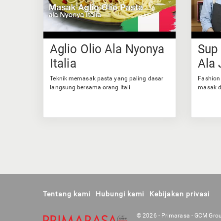
Aglio Olio Ala Nyonya
Sup
Italia
Ala 
Teknik memasak pasta yang paling dasar
Fashion 
langsung bersama orang Itali
masak d
Tentang kami
Hubungi kami
Kebijakan privasi
© 2026 - Primarasa - GCM Group 