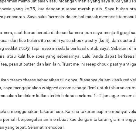
eksperimen membuat salah satu hidangan manis yang saya suka yaitu Red
onesia yang ke-75, kue dengan nuansa merah putih. Saya bukan oran
a penasaran. Saya suka 'bermain' dalam hal masak memasak termasuk 
kamera, saat harus berada di depan kamera pun saya menjadi grogi s
sar dari kue Eclairs itu sendiri yaitu choux pastry (kulit), dan custard
g sedikit
tricky
, tapi resep ini selalu berhasil untuk saya. Sebelum 
airs, atau kulit kue soes yang sebenarnya. Lalu, Anda dapat berkre
ea, peanut butter, dan lain-lain. Trust me, ini resep choux pastry anti g
adikan cream cheese sebagaikan fillingnya. Biasanya dalam klasik red ve
nya, saya menggunakan whipped cream sebagai 'lem' untuk taburan crumbs
imasukan ke dalam kulkas terlebih dahulu selama 1 - 2 jam agar cream
selalu menggunakan takaran cup. Karena takaran cup mempunyai vol
ya pernah berpengalaman membuat kue dengan takaran gram menggu
ran yang tepat. Selamat mencoba!