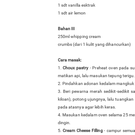
1 sdt vanilla esktrak
1 sdt air lemon
Bahan III
250ml whipping cream
crumbs (dari 1 kulit yang dihancurkan)
Cara masak:
1.
Choux pastry
- Preheat oven pada su
matikan api, lalu masukan tepung terig
2. Pindahkan adonan kedalam mangkuk be
3. Beri pewarna merah sedikit-sedikit
kiloan), potong ujungnya, lalu tuangkan
pada atasnya agar lebih keras.
4. Masukan kedalam oven selama 25 meni
dingin.
5.
Cream Cheese Filling
- campur semua 