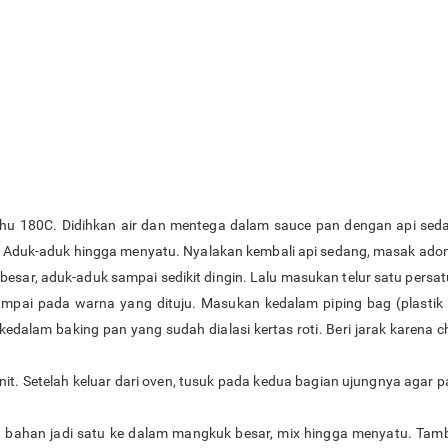
hu 180C. Didihkan air dan mentega dalam sauce pan dengan api seda
u. Aduk-aduk hingga menyatu. Nyalakan kembali api sedang, masak adon
sar, aduk-aduk sampai sedikit dingin. Lalu masukan telur satu persa
 sampai pada warna yang dituju. Masukan kedalam piping bag (plastik
 kedalam baking pan yang sudah dialasi kertas roti. Beri jarak karena
t. Setelah keluar dari oven, tusuk pada kedua bagian ujungnya agar p
bahan jadi satu ke dalam mangkuk besar, mix hingga menyatu. Tambahk