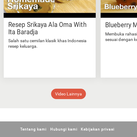
Resep Srikaya Ala Oma With
Blueberry M
Ita Baradja
Membuka rahasi
sesuai dengan k
Salah satu cemilan klasik khas Indonesia
resep keluarga.
Video Lainnya
Tentang kami
Hubungi kami
Kebijakan privasi