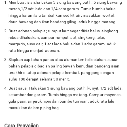
Membuat isian:haluskan 5 siung bawang putih, 5 siung bawang
merah,1/2 sdt lada dan 1/4 sdm garam. Tumis bumbu halus
hingga harum lalu tambahkan sedikit air , masukkan wortel,
daun bawang dan ikan bandeng giling. aduk hingga matang.
Buat adonan pelapis ; rumput laut segar diiris halus, singkong
rebus dihaluskan, campur rumput laut, singkong, telur,
margarin, susu cair, 1 sdt lada halus dan 1 sdm garam. aduk
rata hingga menjadi adonan.
Siapkan cup tahan panas atau alumunium foil cetakan, susun
bahan pelapis dibagian paling bawah kemudian bandeng isian
terakhir ditutup adonan pelapis kembali. panggang dengan
suhu 180 derajat selama 30 menit.
Buat saus : Haluskan 3 siung bawang putih, kunyit, 1/2 sdt lada,
ketumbar dan garam. Tumis hingga matang. Campur mayones,
gula pasir, air jeruk nipis dan bumbu tumisan. aduk rata lalu
masukkan dalam piping bag
Cara Penyajian