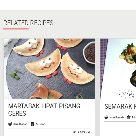
RELATED
RECIPES
MARTABAK LIPAT PISANG
SEMARAK R
CERES
Kue Basah
Mu
Kue Basah
Mudah
9483 Kali