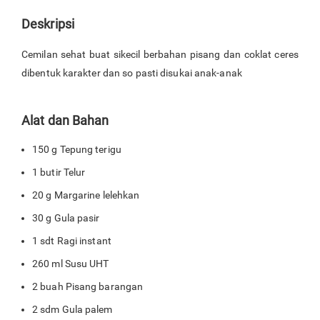
Deskripsi
Cemilan sehat buat sikecil berbahan pisang dan coklat ceres
dibentuk karakter dan so pasti disukai anak-anak
Alat dan Bahan
150 g Tepung terigu
1 butir Telur
20 g Margarine lelehkan
30 g Gula pasir
1 sdt Ragi instant
260 ml Susu UHT
2 buah Pisang barangan
2 sdm Gula palem