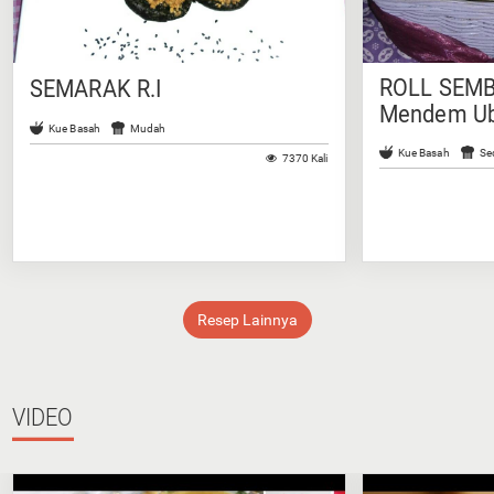
ROLL SEMBI
SEMARAK R.I
Mendem Ubi
Kue Basah
Mudah
Kue Basah
Se
7370 Kali
Resep Lainnya
VIDEO