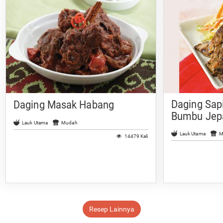
Daging Sap
Daging Masak Habang
Bumbu Jep
Lauk Utama
Mudah
Lauk Utama
M
14479 Kali
Resep Lainnya