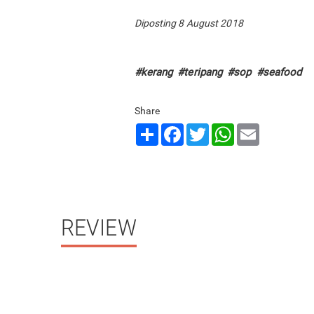
Diposting 8 August 2018
#kerang
#teripang
#sop
#seafood
Share
Share
Facebook
Twitter
WhatsApp
Email
REVIEW