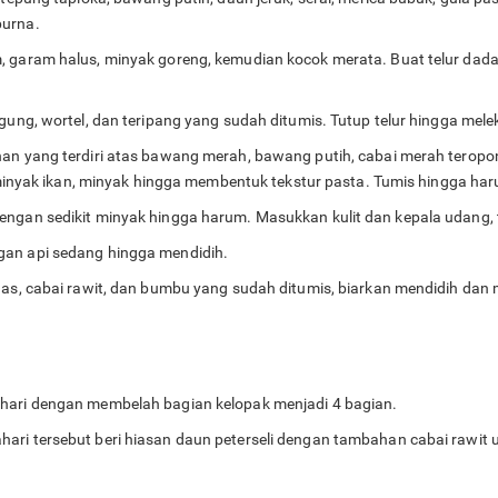
purna.
, garam halus, minyak goreng, kemudian kocok merata. Buat telur dad
agung, wortel, dan teripang yang sudah ditumis. Tutup telur hingga mel
an yang terdiri atas bawang merah, bawang putih, cabai merah teropon
n, minyak ikan, minyak hingga membentuk tekstur pasta. Tumis hingga h
engan sedikit minyak hingga harum. Masukkan kulit dan kepala udang, 
gan api sedang hingga mendidih.
uas, cabai rawit, dan bumbu yang sudah ditumis, biarkan mendidih dan 
ahari dengan membelah bagian kelopak menjadi 4 bagian.
ri tersebut beri hiasan daun peterseli dengan tambahan cabai rawit ut