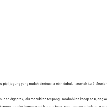
u pipil jagung yang sudah direbus terlebih dahulu. setekah itu 6. Setelah
 sudah digeprek, lalu masukkan teripang. Tambahkan kecap asin, angka
 tepung tapioka, bawang putih, daun jeruk, serai, merica bubuk, gula pa