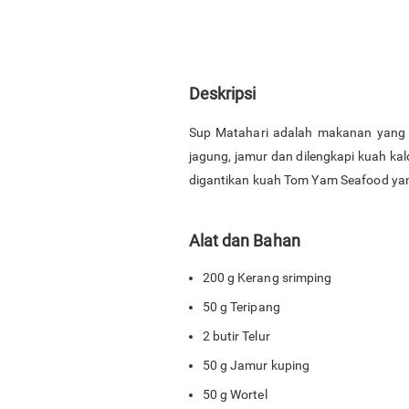
Deskripsi
Sup Matahari adalah makanan yang be
jagung, jamur dan dilengkapi kuah ka
digantikan kuah Tom Yam Seafood yang
Alat dan Bahan
200 g Kerang srimping
50 g Teripang
2 butir Telur
50 g Jamur kuping
50 g Wortel