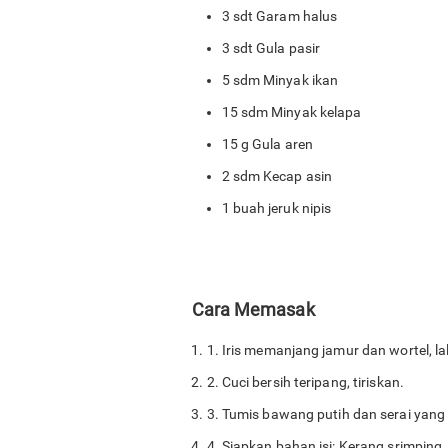
3 sdt Garam halus
3 sdt Gula pasir
5 sdm Minyak ikan
15 sdm Minyak kelapa
15 g Gula aren
2 sdm Kecap asin
1 buah jeruk nipis
Cara Memasak
1. Iris memanjang jamur dan wortel, lal
2. Cuci bersih teripang, tiriskan.
3. Tumis bawang putih dan serai yang
4. Siapkan bahan isi: Kerang srimping,