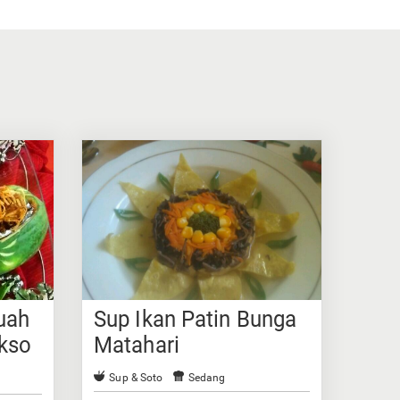
uah
Sup Ikan Patin Bunga
kso
Matahari
alut
Sup & Soto
Sedang