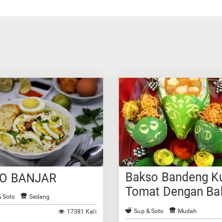
Bakso Bandeng K
O BANJAR
Tomat Dengan Ba
& Soto
Sedang
Bandeng Goreng B
Sup & Soto
Mudah
17381 Kali
Mi