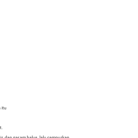
 itu
t.
sir, dan garam halus, lalu campurkan