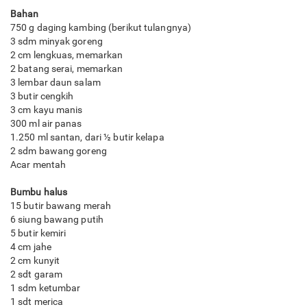
Bahan
750 g daging kambing (berikut tulangnya)
3 sdm minyak goreng
2 cm lengkuas, memarkan
2 batang serai, memarkan
3 lembar daun salam
3 butir cengkih
3 cm kayu manis
300 ml air panas
1.250 ml santan, dari ½ butir kelapa
2 sdm bawang goreng
Acar mentah
Bumbu halus
15 butir bawang merah
6 siung bawang putih
5 butir kemiri
4 cm jahe
2 cm kunyit
2 sdt garam
1 sdm ketumbar
1 sdt merica