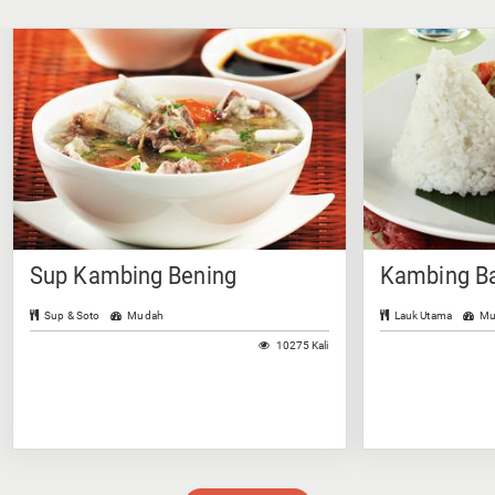
Sup Kambing Bening
Kambing Ba
Sup & Soto
Mudah
Lauk Utama
Mu
10275 Kali