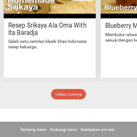
Resep Srikaya Ala Oma With
Blueberry M
Ita Baradja
Membuka rahasi
sesuai dengan k
Salah satu cemilan klasik khas Indonesia
resep keluarga.
Video Lainnya
Tentang kami
Hubungi kami
Kebijakan privasi