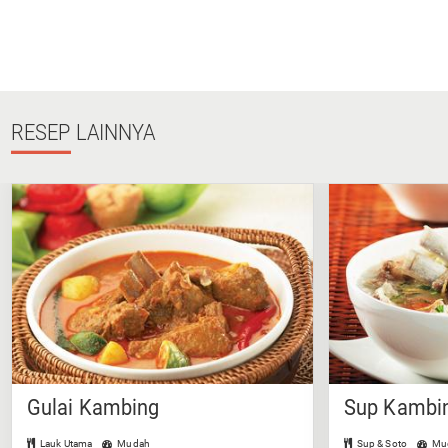
RESEP
LAINNYA
Gulai Kambing
Sup Kambin
Lauk Utama
Mudah
Sup & Soto
Mu