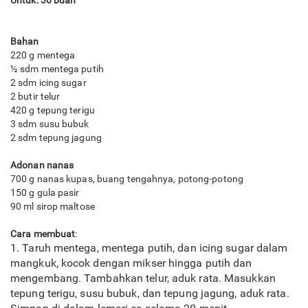
Untuk: 30 buah
Bahan
220 g mentega
½ sdm mentega putih
2 sdm icing sugar
2 butir telur
420 g tepung terigu
3 sdm susu bubuk
2 sdm tepung jagung
Adonan nanas
700 g nanas kupas, buang tengahnya, potong-potong
150 g gula pasir
90 ml sirop maltose
Cara membuat
:
1. Taruh mentega, mentega putih, dan icing sugar dalam
mangkuk, kocok dengan mikser hingga putih dan
mengembang. Tambahkan telur, aduk rata. Masukkan
tepung terigu, susu bubuk, dan tepung jagung, aduk rata.