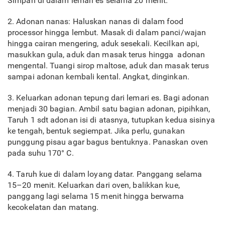
Simpan di dalam lemari es selama 20 menit.
2. Adonan nanas: Haluskan nanas di dalam food
processor hingga lembut. Masak di dalam panci/wajan
hingga cairan mengering, aduk sesekali. Kecilkan api,
masukkan gula, aduk dan masak terus hingga adonan
mengental. Tuangi sirop maltose, aduk dan masak terus
sampai adonan kembali kental. Angkat, dinginkan.
3. Keluarkan adonan tepung dari lemari es. Bagi adonan
menjadi 30 bagian. Ambil satu bagian adonan, pipihkan,
Taruh 1 sdt adonan isi di atasnya, tutupkan kedua sisinya
ke tengah, bentuk segiempat. Jika perlu, gunakan
punggung pisau agar bagus bentuknya. Panaskan oven
pada suhu 170° C.
4. Taruh kue di dalam loyang datar. Panggang selama
15–20 menit. Keluarkan dari oven, balikkan kue,
panggang lagi selama 15 menit hingga berwarna
kecokelatan dan matang.