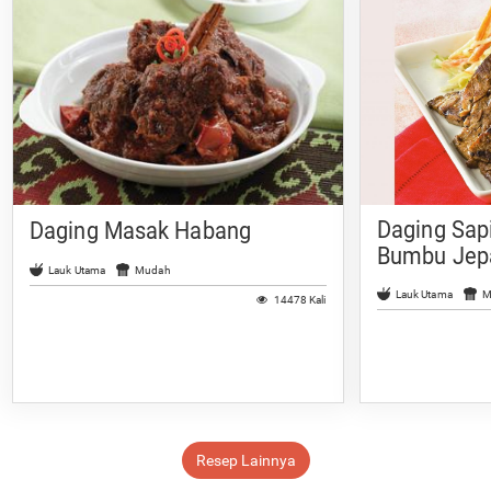
Daging Sap
Daging Masak Habang
Bumbu Jep
Lauk Utama
Mudah
Lauk Utama
M
14478 Kali
Resep Lainnya