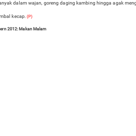
anyak dalam wajan, goreng daging kambing hingga agak menge
ambal kecap.
(P)
dern 2012: Makan Malam