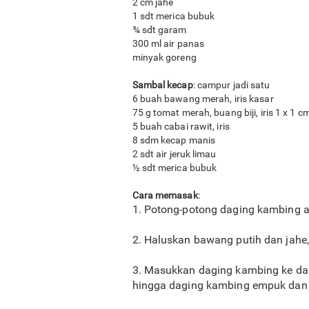
2 cm jahe
1 sdt merica bubuk
¾ sdt garam
300 ml air panas
minyak goreng
Sambal kecap
: campur jadi satu
6 buah bawang merah, iris kasar
75 g tomat merah, buang biji, iris 1 x 1 c
5 buah cabai rawit, iris
8 sdm kecap manis
2 sdt air jeruk limau
½ sdt merica bubuk
Cara memasak
:
1. Potong-potong daging kambing ag
2. Haluskan bawang putih dan jahe
3. Masukkan daging kambing ke dala
hingga daging kambing empuk dan 