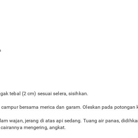
m
ak tebal (2 cm) sesuai selera, sisihkan.
, campur bersama merica dan garam. Oleskan pada potongan k
m wajan, jerang di atas api sedang. Tuang air panas, didihk
cairannya mengering, angkat.