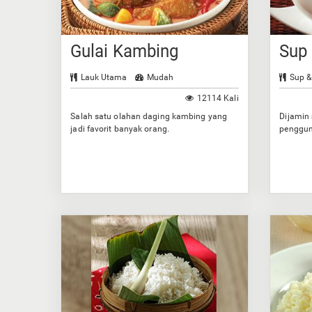
Gulai Kambing
Sup
Lauk Utama
Mudah
Sup &
12114 Kali
Salah satu olahan daging kambing yang
Dijamin
jadi favorit banyak orang.
penggun
bumbun