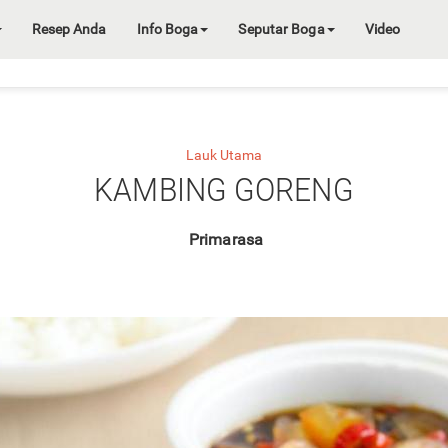
Resep Anda
Info Boga
Seputar Boga
Video
Lauk Utama
KAMBING GORENG
Primarasa