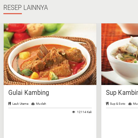
RESEP
LAINNYA
Gulai Kambing
Sup Kambin
Lauk Utama
Mudah
Sup & Soto
Mu
12114 Kali