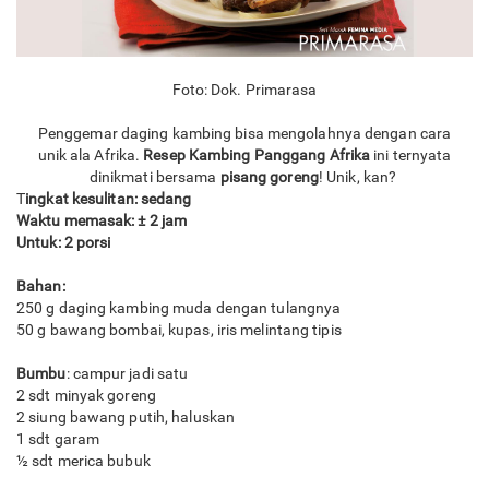
Foto: Dok. Primarasa
Penggemar daging kambing bisa mengolahnya dengan cara
unik ala Afrika.
Resep Kambing Panggang Afrika
ini ternyata
dinikmati bersama
pisang goreng
! Unik, kan?
T
ingkat kesulitan: sedang
Waktu memasak: ± 2 jam
Untuk: 2 porsi
Bahan:
250 g daging kambing muda dengan tulangnya
50 g bawang bombai, kupas, iris melintang tipis
​Bumbu
: campur jadi satu
2 sdt minyak goreng
2 siung bawang putih, haluskan
1 sdt garam
½ sdt merica bubuk