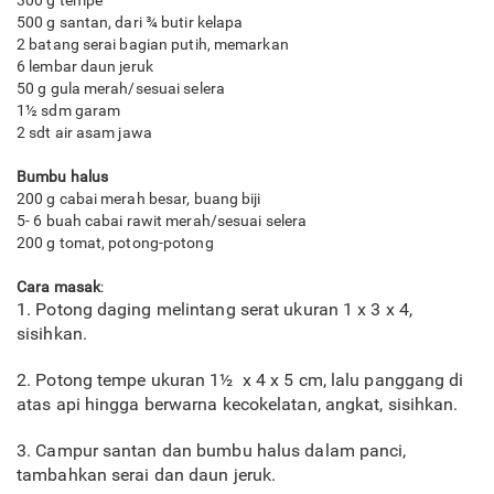
500 g santan, dari ¾ butir kelapa
2 batang serai bagian putih, memarkan
6 lembar daun jeruk
50 g gula merah/sesuai selera
1½ sdm garam
2 sdt air asam jawa
Bumbu halus
200 g cabai merah besar, buang biji
5- 6 buah cabai rawit merah/sesuai selera
200 g tomat, potong-potong
Cara masak
:
1. Potong daging melintang serat ukuran 1 x 3 x 4,
sisihkan.
2. Potong tempe ukuran 1½ x 4 x 5 cm, lalu panggang di
atas api hingga berwarna kecokelatan, angkat, sisihkan.
3. Campur santan dan bumbu halus dalam panci,
tambahkan serai dan daun jeruk.