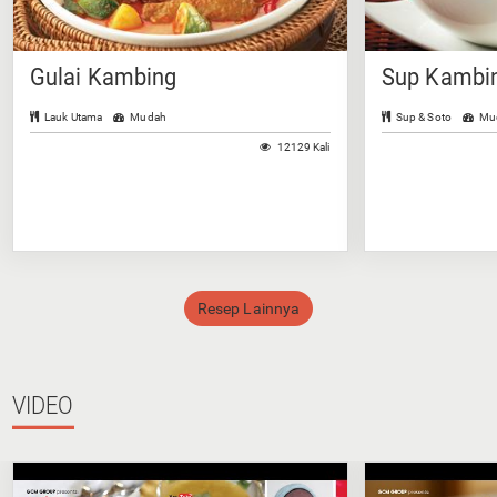
Gulai Kambing
Sup Kambin
Lauk Utama
Mudah
Sup & Soto
Mu
12129 Kali
Resep Lainnya
VIDEO