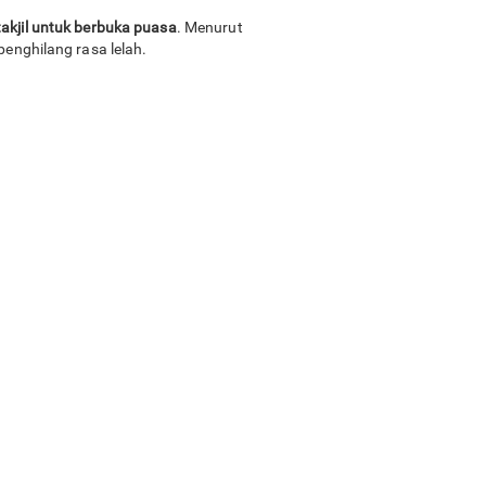
takjil untuk berbuka puasa
. Menurut
enghilang rasa lelah.