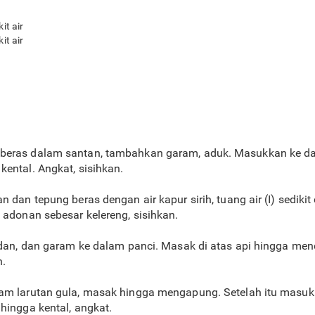
it air
it air
 beras dalam santan, tambahkan garam, aduk. Masukkan ke d
ental. Angkat, sisihkan.
n dan tepung beras dengan air kapur sirih, tuang air (I) sediki
 adonan sebesar kelereng, sisihkan.
andan, dan garam ke dalam panci. Masak di atas api hingga men
h.
lam larutan gula, masak hingga mengapung. Setelah itu masuk
hingga kental, angkat.