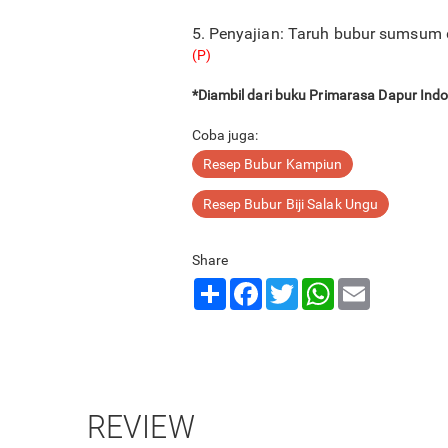
5. Penyajian: Taruh bubur sumsum
(P)
*Diambil dari buku Primarasa Dapur Ind
Coba juga:
Resep Bubur Kampiun
Resep Bubur Biji Salak Ungu
Share
Share
Facebook
Twitter
WhatsApp
Email
REVIEW