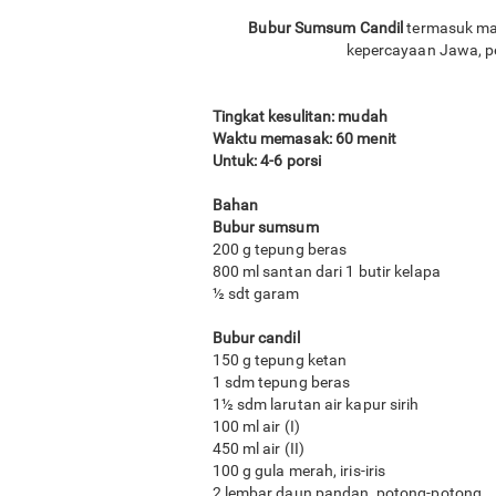
Bubur Sumsum Candil
termasuk mak
kepercayaan Jawa, pe
Tingkat kesulitan: mudah
Waktu memasak: 60 menit
Untuk: 4-6 porsi
Bahan
Bubur sumsum
200 g tepung beras
800 ml santan dari 1 butir kelapa
½ sdt garam
Bubur candil
150 g tepung ketan
1 sdm tepung beras
1½ sdm larutan air kapur sirih
100 ml air (I)
450 ml air (II)
100 g gula merah, iris-iris
2 lembar daun pandan, potong-potong