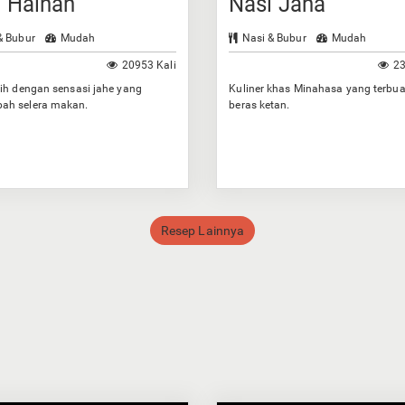
i Hainan
Nasi Jaha
& Bubur
Mudah
Nasi & Bubur
Mudah
20953 Kali
23
ih dengan sensasi jahe yang
Kuliner khas Minahasa yang terbua
h selera makan.
beras ketan.
Resep Lainnya