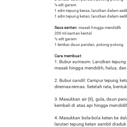
¼ sdt garam
1 sdm tepung beras, larutkan dalam sedik
1 sdm tepung ketan, larutkan dalam sedik
Saus santan
: masak hingga mendidih
200 ml santan kental
½ sdt garam
1 lembar daun pandan, potong-potong
Cara membuat
:
1. Bubur sumsum: Larutkan tepung
masak hingga mendidih, halus, dan k
2. Bubur candil: Campur tepung keta
diremas-remas. Setelah rata, bentuk
3. Masukkan air (II), gula, daun p
kembali di atas api hingga mendidi
4. Masukkan bola-bola ketan ke da
larutan tepung ketan sambil diaduk 