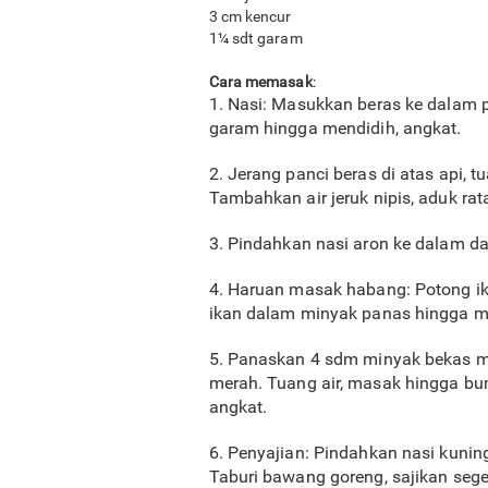
3 cm kencur
1¼ sdt garam
Cara memasak
:
1. Nasi: Masukkan beras ke dalam pa
garam hingga mendidih, angkat.
2. Jerang panci beras di atas api, 
Tambahkan air jeruk nipis, aduk rat
3. Pindahkan nasi aron ke dalam d
4. Haruan masak habang: Potong ik
ikan dalam minyak panas hingga ma
5. Panaskan 4 sdm minyak bekas m
merah. Tuang air, masak hingga bu
angkat.
6. Penyajian: Pindahkan nasi kuning
Taburi bawang goreng, sajikan sege