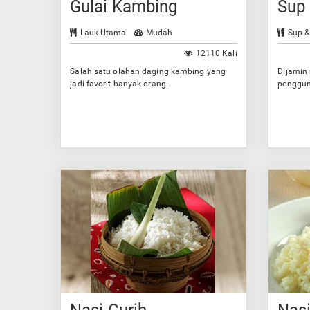
Gulai Kambing
Sup
Lauk Utama
Mudah
Sup &
12110 Kali
Salah satu olahan daging kambing yang
Dijamin
jadi favorit banyak orang.
penggun
bumbun
Nasi Gurih
Nas