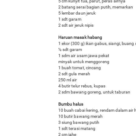
5 cm kunyit tua, parut, peras airnya
2 batang serai bagian putih, memarkan
5 lembar daun jeruk
1 sdt garam
2 sdt air jeruk nipis
Haruan masak habang
1 ekor (300 g) ikan gabus, siangi, buang 
½ sdt garam
1 sdm air asam jawa pekat
minyak untuk menggoreng
1 buah tomat, cincang
2 sdt gula merah
250 ml air
4 butir telur rebus, kupas
2 sdm bawang goreng, untuk taburan
Bumbu halus
10 buah cabai kering, rendam dalam air 
10 butir bawang merah
3 siung bawang putih
1 sdt terasi matang
2 cm jahe