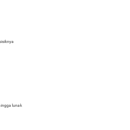
sisiknya
hingga lunak