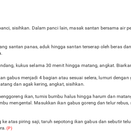
nci, sisihkan. Dalam panci lain, masak santan bersama air per
tuang santan panas, aduk hingga santan terserap oleh beras dan
a.
andang, kukus selama 30 menit hingga matang, angkat. Biarkan
an gabus menjadi 4 bagian atau sesuai selera, lumuri dengan
tang dan agak kering, angkat, sisihkan.
enggoreng ikan, tumis bumbu halus hingga harum dan matan
mbu mengental. Masukkan ikan gabus goreng dan telur rebus,
 ke atas piring saji, taruh sepotong ikan gabus dan sebutir te
ra.
(P)