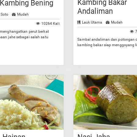
Kambing Bakar
 Kambing Bening
Andaliman
 Soto
Mudah
Lauk Utama
Mudah
10264 Kali
 menghangatkan perut berkat
7
aan jahe sebagai salah satu
Sambal andaliman dan potongan 
ya.
kambing bakar siap menggoyang l
Anda.
i Hainan
Nasi Jaha