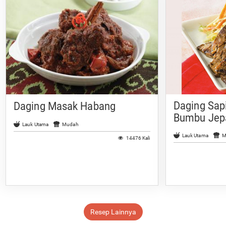
Daging Sap
Daging Masak Habang
Bumbu Jep
Lauk Utama
Mudah
Lauk Utama
M
14476 Kali
Resep Lainnya