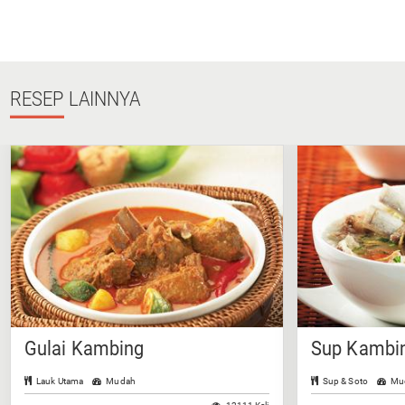
RESEP
LAINNYA
Gulai Kambing
Sup Kambin
Lauk Utama
Mudah
Sup & Soto
Mu