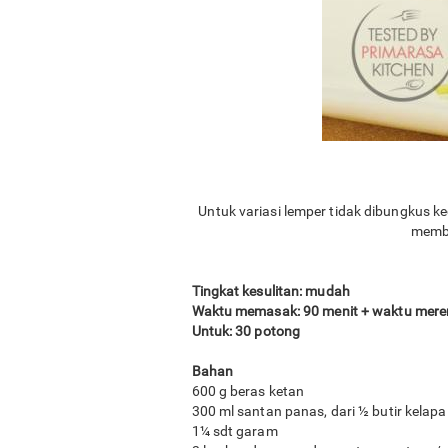
Untuk variasi lemper tidak dibungkus kec
membe
Tingkat kesulitan: mudah
Waktu memasak: 90 menit + waktu me
Untuk: 30 potong
Bahan
600 g beras ketan
300 ml santan panas, dari ½ butir kelapa
1¼ sdt garam