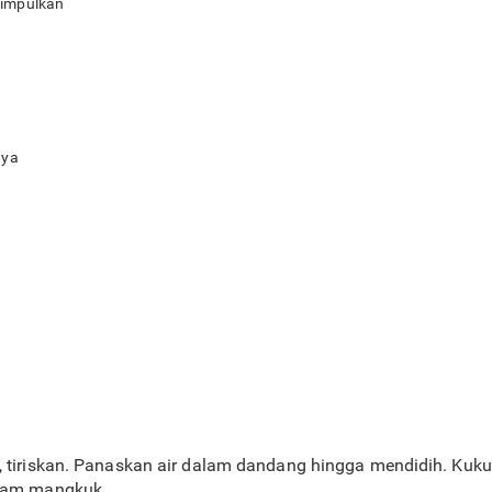
simpulkan
nya
, tiriskan. Panaskan air dalam dandang hingga mendidih. Kuk
dalam mangkuk.