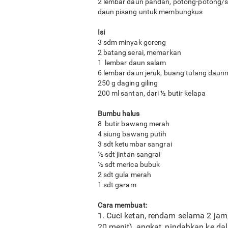
2 lembar daun pandan, potong-potong/
daun pisang untuk membungkus
Isi
3 sdm minyak goreng
2 batang serai, memarkan
1 lembar daun salam
6 lembar daun jeruk, buang tulang daun
250 g daging giling
200 ml santan, dari ½ butir kelapa
Bumbu halus
8 butir bawang merah
4 siung bawang putih
3 sdt ketumbar sangrai
½ sdt jintan sangrai
½ sdt merica bubuk
2 sdt gula merah
1 sdt garam
Cara membuat:
1. Cuci ketan, rendam selama 2 jam
20 menit), angkat, pindahkan ke 