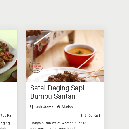
Satai Daging Sapi
Bumbu Santan
Lauk Utama
Mudah
955 Kali
8457 Kali
daging
Hanya butuh waktu 45menit untuk
idah
menyajikan satai yang lezat.