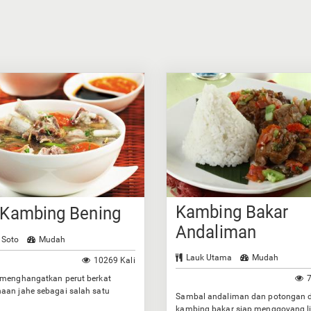
Kambing Bakar
 Kambing Bening
Andaliman
 Soto
Mudah
Lauk Utama
Mudah
10269 Kali
 menghangatkan perut berkat
7
aan jahe sebagai salah satu
Sambal andaliman dan potongan 
ya.
kambing bakar siap menggoyang l