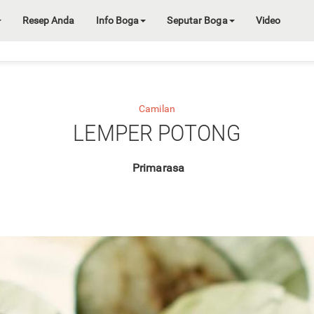
Resep Anda
Info Boga
Seputar Boga
Video
Camilan
LEMPER POTONG
Primarasa