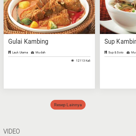
Gulai Kambing
Sup Kambin
Lauk Utama
Mudah
Sup & Soto
Mu
12113 Kali
Resep Lainnya
VIDEO