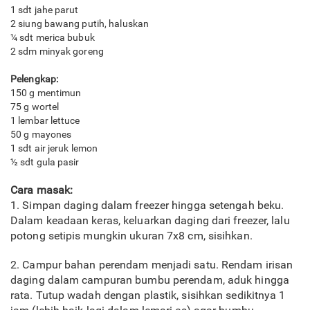
1 sdt jahe parut
2 siung bawang putih, haluskan
¼ sdt merica bubuk
2 sdm minyak goreng
Pelengkap:
150 g mentimun
75 g wortel
1 lembar lettuce
50 g mayones
1 sdt air jeruk lemon
½ sdt gula pasir
Cara masak:
1. Simpan daging dalam freezer hingga setengah beku.
Dalam keadaan keras, keluarkan daging dari freezer, lalu
potong setipis mungkin ukuran 7x8 cm, sisihkan.
2. Campur bahan perendam menjadi satu. Rendam irisan
daging dalam campuran bumbu perendam, aduk hingga
rata. Tutup wadah dengan plastik, sisihkan sedikitnya 1