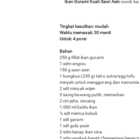
Ikan Gurami Kuah Sawi Asin
cocok ba
Tingkat kesulitan: mudah
Waktu memasak: 30 menit
Untuk: 4 porsi
Bahan
250 g fillet ikan gurami
1 sdm angciu
150 g sawi asin
1 bungkus (230 g) tahu sutra/egg tofu
minyak untuk menggoreng dan menumis
2 sdt minyak wijen
3 siung bawang putih, memarkan
2 cm jahe, cincang
1.000 ml kaldu ikan
½ sdt merica bubuk
1 sdt garam
1 sdt gula pasir
2 sdm kecap ikan cina
2 sdm angkak basah (fermentasi beras 