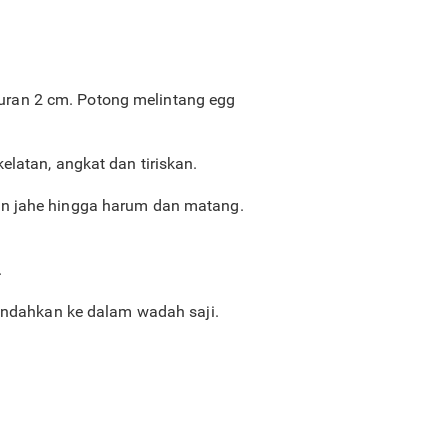
ukuran 2 cm. Potong melintang egg
latan, angkat dan tiriskan.
an jahe hingga harum dan matang.
.
pindahkan ke dalam wadah saji.