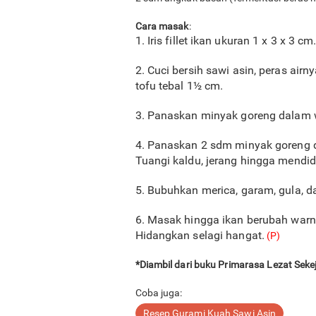
Cara masak
:
1. Iris fillet ikan ukuran 1 x 3 x 3
2. Cuci bersih sawi asin, peras air
tofu tebal 1½ cm.
3. Panaskan minyak goreng dalam wa
4. Panaskan 2 sdm minyak goreng d
Tuangi kaldu, jerang hingga mendid
5. Bubuhkan merica, garam, gula, da
6. Masak hingga ikan berubah warna
Hidangkan selagi hangat.
(P)
*Diambil dari buku Primarasa Lezat Seke
Coba juga:
Resep Gurami Kuah Sawi Asin