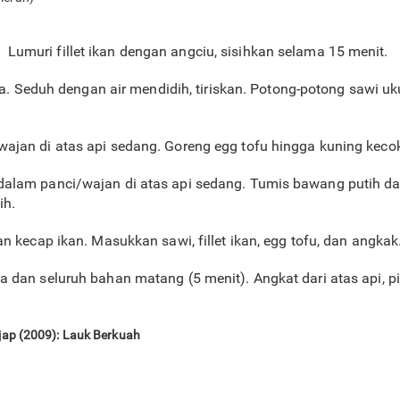
 cm. Lumuri fillet ikan dengan angciu, sisihkan selama 15 menit.
nya. Seduh dengan air mendidih, tiriskan. Potong-potong sawi 
jan di atas api sedang. Goreng egg tofu hingga kuning kecoke
alam panci/wajan di atas api sedang. Tumis bawang putih d
ih.
n kecap ikan. Masukkan sawi, fillet ikan, egg tofu, dan angkak
 dan seluruh bahan matang (5 menit). Angkat dari atas api, 
jap (2009): Lauk Berkuah