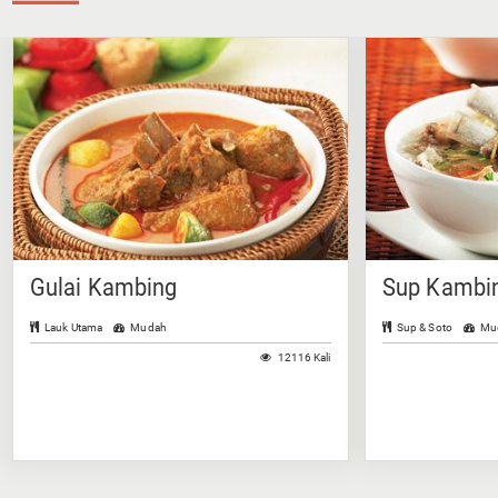
Gulai Kambing
Sup Kambin
Lauk Utama
Mudah
Sup & Soto
Mu
12116 Kali