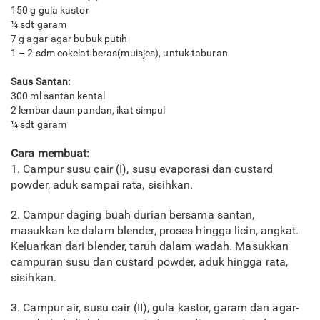
150 g gula kastor
¼ sdt garam
7 g agar-agar bubuk putih
1 – 2 sdm cokelat beras(muisjes), untuk taburan
Saus Santan:
300 ml santan kental
2 lembar daun pandan, ikat simpul
¼ sdt garam
Cara membuat:
1. Campur susu cair (I), susu evaporasi dan custard
powder, aduk sampai rata, sisihkan.
2. Campur daging buah durian bersama santan,
masukkan ke dalam blender, proses hingga licin, angkat.
Keluarkan dari blender, taruh dalam wadah. Masukkan
campuran susu dan custard powder, aduk hingga rata,
sisihkan.
3. Campur air, susu cair (II), gula kastor, garam dan agar-