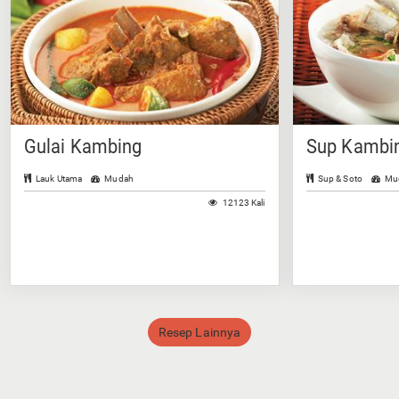
Gulai Kambing
Sup Kambin
Lauk Utama
Mudah
Sup & Soto
Mu
12123 Kali
Resep Lainnya