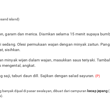
usand island)
emon, garam dan merica. Diamkan selama 15 menit supaya bumb
i sedang. Olesi permukaan wajan dengan minyak zaitun. Pangg
t, sisihkan.
an minyak wijen dalam wajan, masukkan saus teriyaki. Tambah
 mengental, angkat.
g saji, taburi daun dill. Sajikan dengan salad sayuran.
(P)
ng banyak dijual di pasar swalayan, dibuat dari campuran
kecap jepang
(
a).