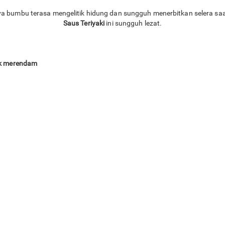
 bumbu terasa mengelitik hidung dan sungguh menerbitkan selera saa
Saus Teriyaki
ini sungguh lezat.
uk merendam