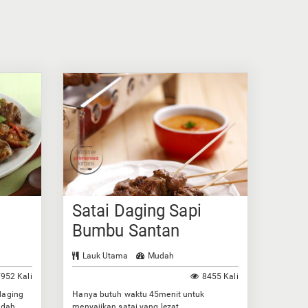
Satai Daging Sapi
Bumbu Santan
Lauk Utama
Mudah
952 Kali
8455 Kali
daging
Hanya butuh waktu 45menit untuk
idah
menyajikan satai yang lezat.