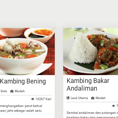
Kambing Bakar
 Kambing Bening
Andaliman
 Soto
Mudah
Lauk Utama
Mudah
10267 Kali
 menghangatkan perut berkat
7
aan jahe sebagai salah satu
Sambal andaliman dan potongan 
ya.
kambing bakar siap menggoyang l