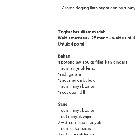
Aroma daging
ikan segar
dan harumnya
Tingkat kesulitan: mudah
Waktu memasak: 25 menit + waktu unt
Untuk: 4 porsi
Bahan
4 potong (@ 150 g) fillet ikan gindara
1 sdm air jeruk lemon
¼ sdt garam
½ sdt merica bubuk
1 sdm minyak zaitun
½ sdt daun dill
Saus
1 sdm minyak zaitun
1 sdt minyak wijen
2 – 3 sdm saus teriyaki
1 sdm cuka beras
2 sdt air jeruk lemon