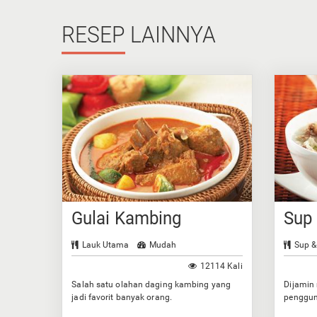
RESEP
LAINNYA
Gulai Kambing
Sup
Lauk Utama
Mudah
Sup &
12114 Kali
Salah satu olahan daging kambing yang
Dijamin
jadi favorit banyak orang.
penggun
bumbun