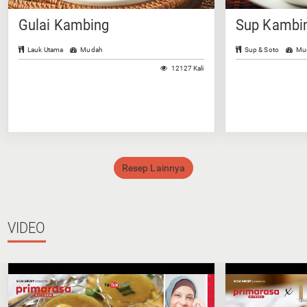
Gulai Kambing
Sup Kambin
Lauk Utama
Mudah
Sup & Soto
Mu
12127 Kali
Resep Lainnya
VIDEO