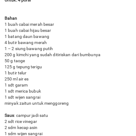
Untuk: 4 porsi
Bahan
1 buah cabai merah besar
1 buah cabai hijau besar
1 batang daun bawang
4 butir bawang merah
1 – 2 siung bawang putih
200 g kimchi yang sudah ditiriskan dari bumbunya
50 g taoge
125 g tepung terigu
1 butir telur
250 ml air es
1 sdt garam
1 sdt merica bubuk
1 sdt wijen sangrai
minyak zaitun untuk menggoreng
Saus
: campur jadi satu
2 sdt rice vinegar
2 sdm kecap asin
1 sdm wijen sangrai