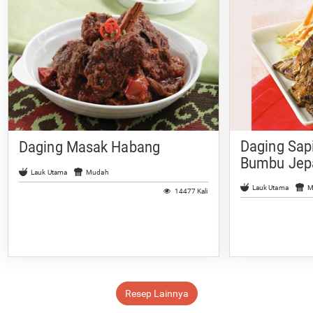
Daging Sap
Daging Masak Habang
Bumbu Jep
Lauk Utama
Mudah
Lauk Utama
M
14477 Kali
Resep Lainnya