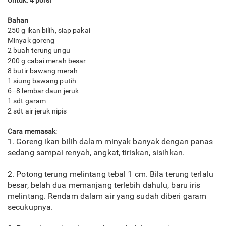
Untuk: 4 porsi
Bahan
250 g ikan bilih, siap pakai
Minyak goreng
2 buah terung ungu
200 g cabai merah besar
8 butir bawang merah
1 siung bawang putih
6–8 lembar daun jeruk
1 sdt garam
2 sdt air jeruk nipis
Cara memasak
:
1. Goreng ikan bilih dalam minyak banyak dengan panas
sedang sampai renyah, angkat, tiriskan, sisihkan.
2. Potong terung melintang tebal 1 cm. Bila terung terlalu
besar, belah dua memanjang terlebih dahulu, baru iris
melintang. Rendam dalam air yang sudah diberi garam
secukupnya.