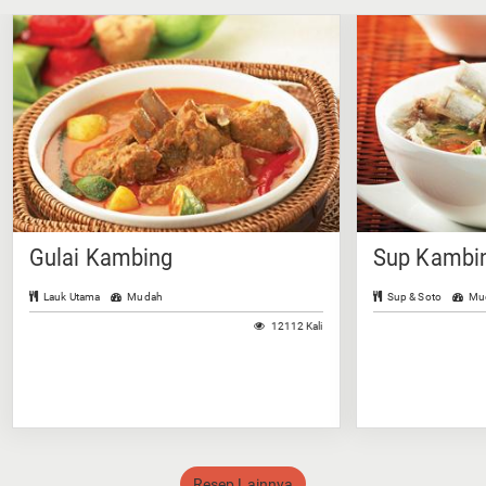
Gulai Kambing
Sup Kambin
Lauk Utama
Mudah
Sup & Soto
Mu
12112 Kali
Resep Lainnya