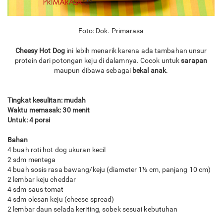
Foto: Dok. Primarasa
Cheesy Hot Dog
ini lebih menarik karena ada tambahan unsur
protein dari potongan keju di dalamnya. Cocok untuk
sarapan
maupun dibawa sebagai
bekal anak
.
Tingkat kesulitan: mudah
Waktu memasak: 30 menit
Untuk: 4 porsi
Bahan
4 buah roti hot dog ukuran kecil
2 sdm mentega
4 buah sosis rasa bawang/keju (diameter 1½ cm, panjang 10 cm)
2 lembar keju cheddar
4 sdm saus tomat
4 sdm olesan keju (cheese spread)
2 lembar daun selada keriting, sobek sesuai kebutuhan