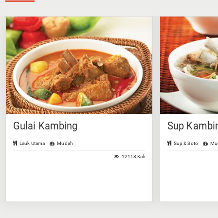
Gulai Kambing
Sup Kambin
Lauk Utama
Mudah
Sup & Soto
Mu
12118 Kali