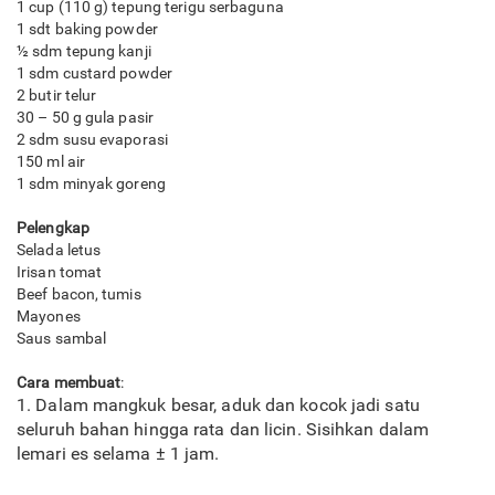
1 cup (110 g) tepung terigu serbaguna
1 sdt baking powder
½ sdm tepung kanji
1 sdm custard powder
2 butir telur
30 – 50 g gula pasir
2 sdm susu evaporasi
150 ml air
1 sdm minyak goreng
Pelengkap
Selada letus
Irisan tomat
Beef bacon, tumis
Mayones
Saus sambal
​Cara membuat
:
1. Dalam mangkuk besar, aduk dan kocok jadi satu
seluruh bahan hingga rata dan licin. Sisihkan dalam
lemari es selama ± 1 jam.