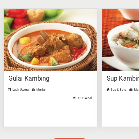
Gulai Kambing
Sup Kambin
Lauk Utama
Mudah
Sup & Soto
Mu
12114 Kali