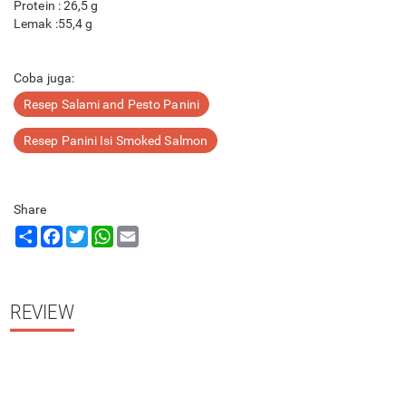
Protein : 26,5 g
Lemak :55,4 g
Coba juga:
Resep Salami and Pesto Panini
Resep Panini Isi Smoked Salmon
Share
Share
Facebook
Twitter
WhatsApp
Email
REVIEW