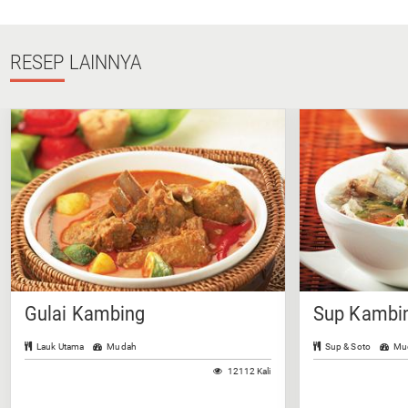
RESEP
LAINNYA
Gulai Kambing
Sup Kambin
Lauk Utama
Mudah
Sup & Soto
Mu
12112 Kali