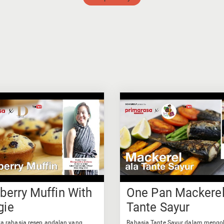
berry Muffin With
One Pan Mackerel
gie
Tante Sayur
 rahasia resep andalan yang
Rahasia Tante Sayur dalam mengol