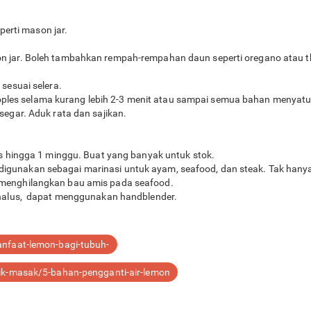
perti mason jar.
jar. Boleh tambahkan rempah-rempahan daun seperti oregano atau th
sesuai selera.
 toples selama kurang lebih 2-3 menit atau sampai semua bahan menyatu
egar. Aduk rata dan sajikan.
s hingga 1 minggu. Buat yang banyak untuk stok.
at digunakan sebagai marinasi untuk ayam, seafood, dan steak. Tak hanya
menghilangkan bau amis pada seafood.
halus, dapat menggunakan handblender.
anfaat-lemon-bagi-tubuh-
nik-masak/5-bahan-pengganti-air-lemon