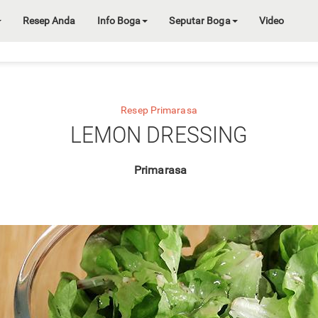
Resep Anda
Info Boga
Seputar Boga
Video
Resep Primarasa
LEMON DRESSING
Primarasa