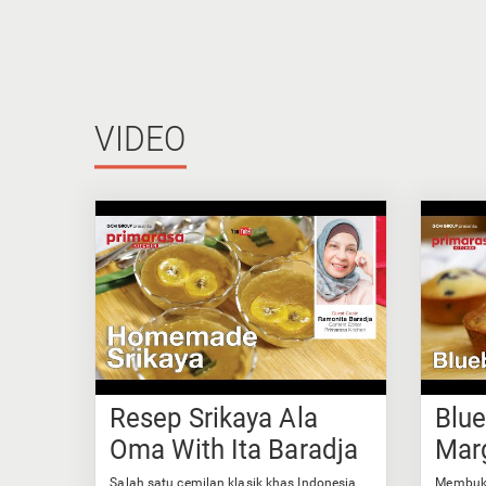
VIDEO
Resep Srikaya Ala
Blue
Oma With Ita Baradja
Mar
Salah satu cemilan klasik khas Indonesia
Membuka