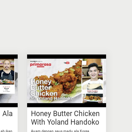
 Ala
Honey Butter Chicken
With Yoland Handoko
ah ikan
Ayam dengan saus madu ala Korea