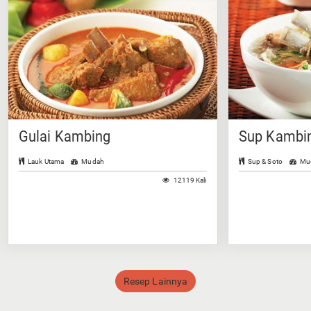
Gulai Kambing
Sup Kambin
Lauk Utama
Mudah
Sup & Soto
Mu
12119 Kali
Resep Lainnya