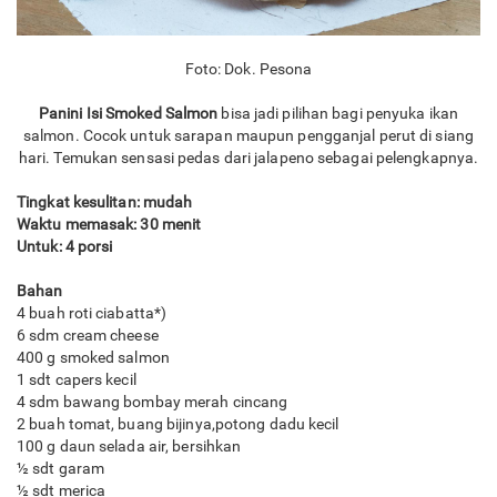
Foto: Dok. Pesona
Panini Isi Smoked Salmon
bisa jadi pilihan bagi penyuka ikan
salmon. Cocok untuk sarapan maupun pengganjal perut di siang
hari. Temukan sensasi pedas dari jalapeno sebagai pelengkapnya.
Tingkat kesulitan: mudah
Waktu memasak: 30 menit
Untuk: 4 porsi
Bahan
4 buah roti ciabatta*)
6 sdm cream cheese
400 g smoked salmon
1 sdt capers kecil
4 sdm bawang bombay merah cincang
2 buah tomat, buang bijinya,potong dadu kecil
100 g daun selada air, bersihkan
½ sdt garam
½ sdt merica