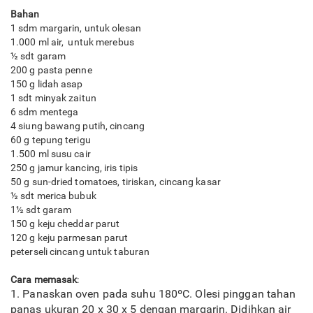
Bahan
1 sdm margarin, untuk olesan
1.000 ml air, untuk merebus
½ sdt garam
200 g pasta penne
150 g lidah asap
1 sdt minyak zaitun
6 sdm mentega
4 siung bawang putih, cincang
60 g tepung terigu
1.500 ml susu cair
250 g jamur kancing, iris tipis
50 g sun-dried tomatoes, tiriskan, cincang kasar
½ sdt merica bubuk
1½ sdt garam
150 g keju cheddar parut
120 g keju parmesan parut
peterseli cincang untuk taburan
Cara memasak
:
1. Panaskan oven pada suhu 180ºC. Olesi pinggan tahan
panas ukuran 20 x 30 x 5 dengan margarin. Didihkan air