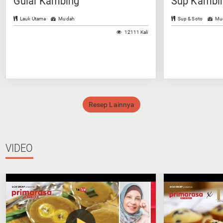
Gulai Kambing
Sup Kambin
Lauk Utama
Mudah
Sup & Soto
Mu
12111 Kali
Resep Lainnya
VIDEO