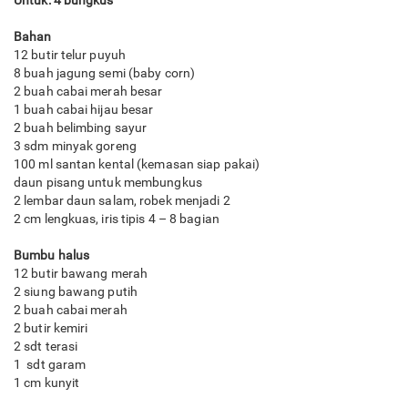
Untuk: 4 bungkus
Bahan
12 butir telur puyuh
8 buah jagung semi (baby corn)
2 buah cabai merah besar
1 buah cabai hijau besar
2 buah belimbing sayur
3 sdm minyak goreng
100 ml santan kental (kemasan siap pakai)
daun pisang untuk membungkus
2 lembar daun salam, robek menjadi 2
2 cm lengkuas, iris tipis 4 – 8 bagian
Bumbu halus
12 butir bawang merah
2 siung bawang putih
2 buah cabai merah
2 butir kemiri
2 sdt terasi
1 sdt garam
1 cm kunyit