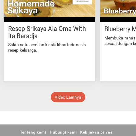
Resep Srikaya Ala Oma With
Blueberry M
Ita Baradja
Membuka rahasi
sesuai dengan k
Salah satu cemilan klasik khas Indonesia
resep keluarga.
Video Lainnya
Tentang kami
Hubungi kami
Kebijakan privasi