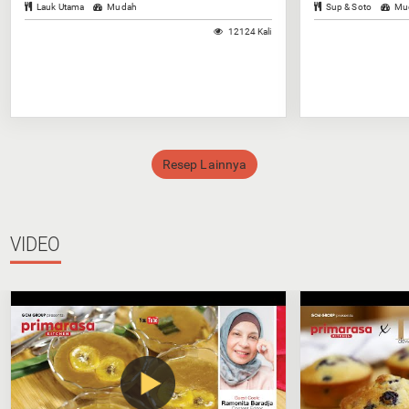
Lauk Utama
Mudah
Sup & Soto
Mu
12124 Kali
Resep Lainnya
VIDEO