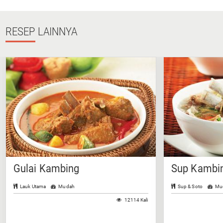
RESEP
LAINNYA
Gulai Kambing
Sup Kambin
Lauk Utama
Mudah
Sup & Soto
Mu
12114 Kali