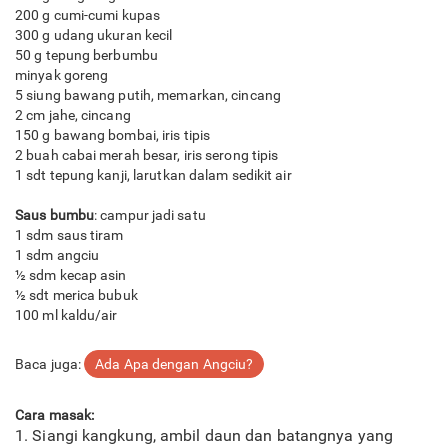
200 g cumi-cumi kupas
300 g udang ukuran kecil
50 g tepung berbumbu
minyak goreng
5 siung bawang putih, memarkan, cincang
2 cm jahe, cincang
150 g bawang bombai, iris tipis
2 buah cabai merah besar, iris serong tipis
1 sdt tepung kanji, larutkan dalam sedikit air
Saus bumbu
: campur jadi satu
1 sdm saus tiram
1 sdm angciu
½ sdm kecap asin
½ sdt merica bubuk
100 ml kaldu/air
Baca juga:
Ada Apa dengan Angciu?
Cara masak:
1. Siangi kangkung, ambil daun dan batangnya yang