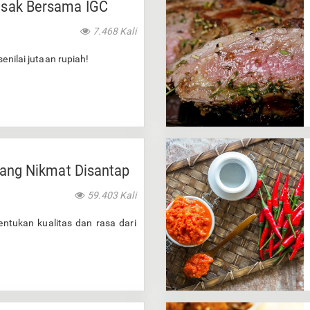
sak Bersama IGC
7.468 Kali
enilai jutaan rupiah!
yang Nikmat Disantap
59.403 Kali
entukan kualitas dan rasa dari