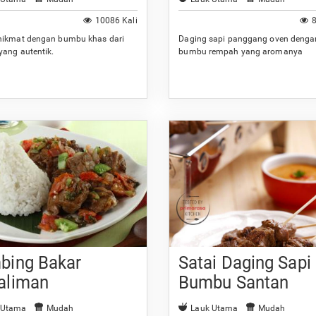
10086 Kali
8
nikmat dengan bumbu khas dari
Daging sapi panggang oven denga
yang autentik.
bumbu rempah yang aromanya
menggugah selera.
bing Bakar
Satai Daging Sapi
aliman
Bumbu Santan
 Utama
Mudah
Lauk Utama
Mudah