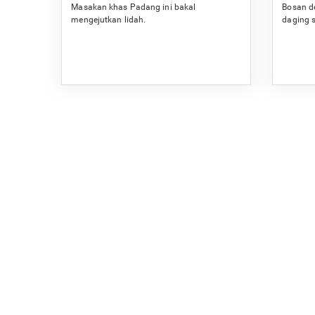
Masakan khas Padang ini bakal
Bosan d
mengejutkan lidah.
daging s
dan sed