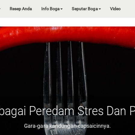
Resep Anda
Info Boga
Seputar Boga
Video
bagai Peredam Stres Dan 
Gara-gara kandungan capsaicinnya.