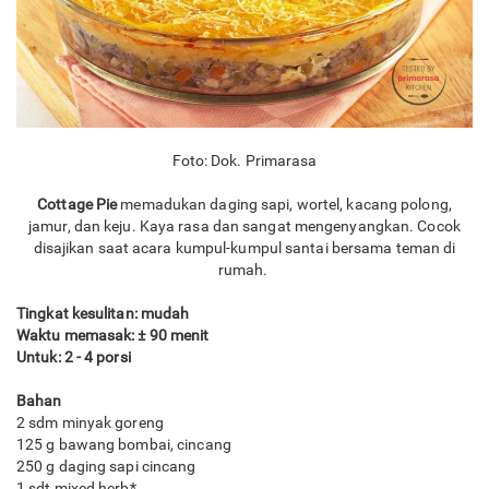
Foto: Dok. Primarasa
Cottage Pie
memadukan daging sapi, wortel, kacang polong,
jamur, dan keju. Kaya rasa dan sangat mengenyangkan. Cocok
disajikan saat acara kumpul-kumpul santai bersama teman di
rumah.
Tingkat kesulitan: mudah
Waktu memasak: ± 90 menit
Untuk: 2 - 4 porsi
Bahan
2 sdm minyak goreng
125 g bawang bombai, cincang
250 g daging sapi cincang
1 sdt mixed herb*