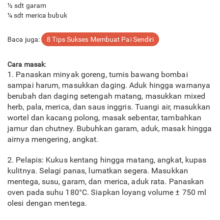
½ sdt garam
¼ sdt merica bubuk
Baca juga:
8 Tips Sukses Membuat Pai Sendiri
Cara masak
:
1. Panaskan minyak goreng, tumis bawang bombai
sampai harum, masukkan daging. Aduk hingga warnanya
berubah dan daging setengah matang, masukkan mixed
herb, pala, merica, dan saus inggris. Tuangi air, masukkan
wortel dan kacang polong, masak sebentar, tambahkan
jamur dan chutney. Bubuhkan garam, aduk, masak hingga
airnya mengering, angkat.
2. Pelapis: Kukus kentang hingga matang, angkat, kupas
kulitnya. Selagi panas, lumatkan segera. Masukkan
mentega, susu, garam, dan merica, aduk rata. Panaskan
oven pada suhu 180°C. Siapkan loyang volume ± 750 ml
olesi dengan mentega.