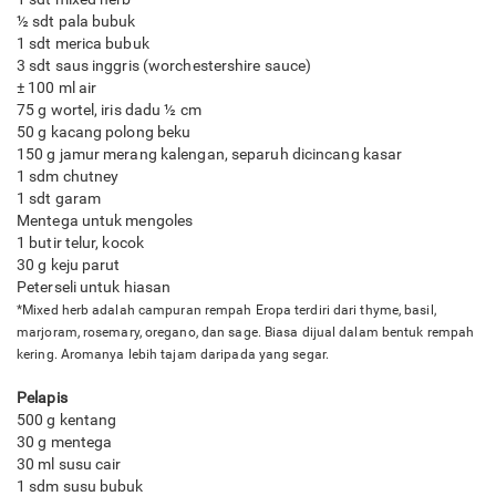
½ sdt pala bubuk
1 sdt merica bubuk
3 sdt saus inggris (worchestershire sauce)
± 100 ml air
75 g wortel, iris dadu ½ cm
50 g kacang polong beku
150 g jamur merang kalengan, separuh dicincang kasar
1 sdm chutney
1 sdt garam
Mentega untuk mengoles
1 butir telur, kocok
30 g keju parut
Peterseli untuk hiasan
*Mixed herb adalah campuran rempah Eropa terdiri dari thyme, basil,
marjoram, rosemary, oregano, dan sage. Biasa dijual dalam bentuk rempah
kering. Aromanya lebih tajam daripada yang segar.​
Pelapis
500 g kentang
30 g mentega
30 ml susu cair
1 sdm susu bubuk