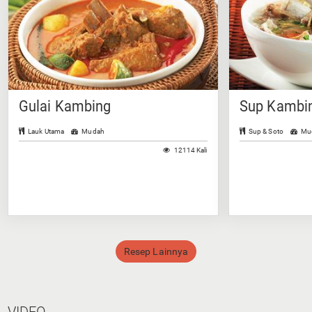
Gulai Kambing
Sup Kambin
Lauk Utama
Mudah
Sup & Soto
Mu
12114 Kali
Resep Lainnya