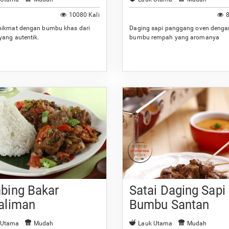
10080 Kali
8
nikmat dengan bumbu khas dari
Daging sapi panggang oven denga
yang autentik.
bumbu rempah yang aromanya
menggugah selera.
bing Bakar
Satai Daging Sapi
aliman
Bumbu Santan
 Utama
Mudah
Lauk Utama
Mudah