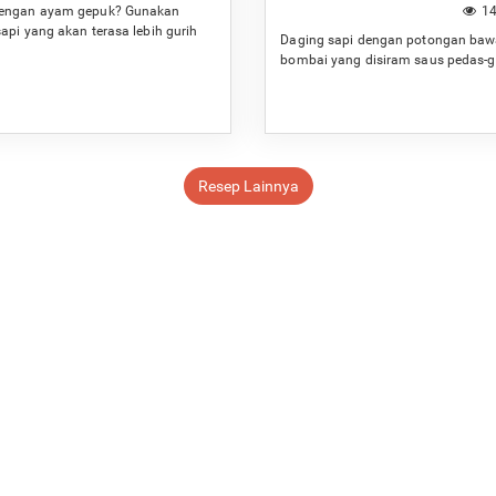
engan ayam gepuk? Gunakan
14
api yang akan terasa lebih gurih
Daging sapi dengan potongan ba
ap.
bombai yang disiram saus pedas-g
Resep Lainnya