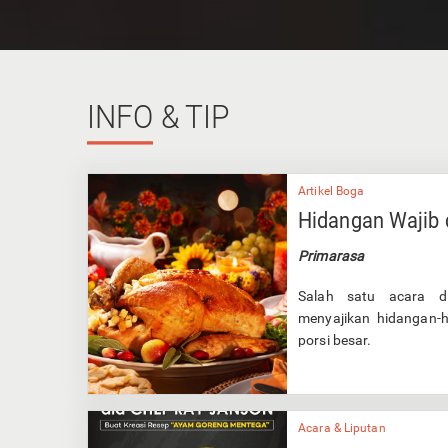
INFO
& TIP
Artikel Boga
Hidangan Wajib 
Primarasa
Salah satu acara di
menyajikan hidangan-
porsi besar.
Acara & Liputan