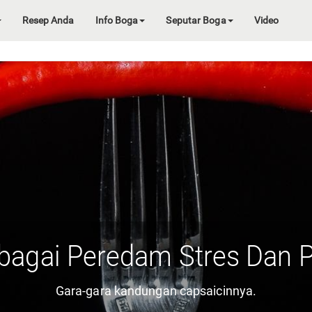
Resep Anda
Info Boga
Seputar Boga
Video
bagai Peredam Stres Dan 
Gara-gara kandungan capsaicinnya.