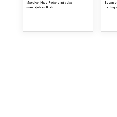
Masakan khas Padang ini bakal
Bosan d
mengejutkan lidah.
daging s
dan sed