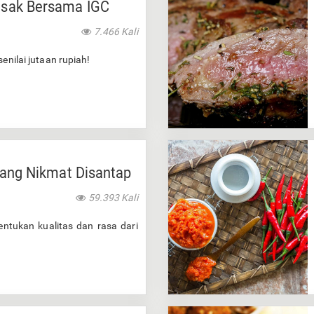
sak Bersama IGC
7.466 Kali
enilai jutaan rupiah!
yang Nikmat Disantap
59.393 Kali
entukan kualitas dan rasa dari