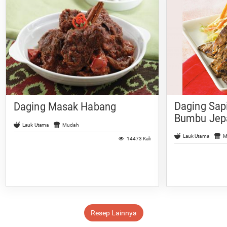
Daging Sap
Daging Masak Habang
Bumbu Jep
Lauk Utama
Mudah
Lauk Utama
M
14473 Kali
Resep Lainnya