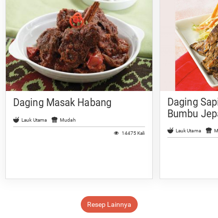
Daging Sap
Daging Masak Habang
Bumbu Jep
Lauk Utama
Mudah
Lauk Utama
M
14475 Kali
Resep Lainnya