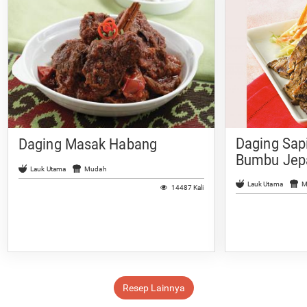
Daging Sap
Daging Masak Habang
Bumbu Jep
Lauk Utama
Mudah
Lauk Utama
M
14487 Kali
Resep Lainnya