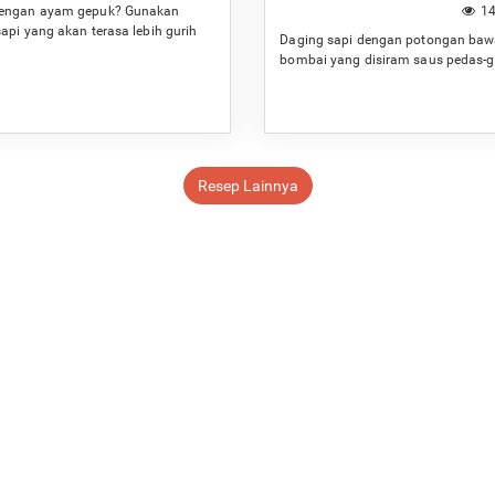
engan ayam gepuk? Gunakan
14
api yang akan terasa lebih gurih
Daging sapi dengan potongan ba
ap.
bombai yang disiram saus pedas-g
Resep Lainnya