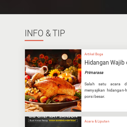
INFO
& TIP
Artikel Boga
Hidangan Wajib 
Primarasa
Salah satu acara di
menyajikan hidangan-
porsi besar.
Acara & Liputan