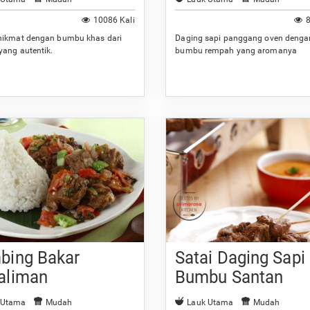
10086 Kali
8
nikmat dengan bumbu khas dari
Daging sapi panggang oven denga
yang autentik.
bumbu rempah yang aromanya
menggugah selera.
bing Bakar
Satai Daging Sapi
aliman
Bumbu Santan
 Utama
Mudah
Lauk Utama
Mudah