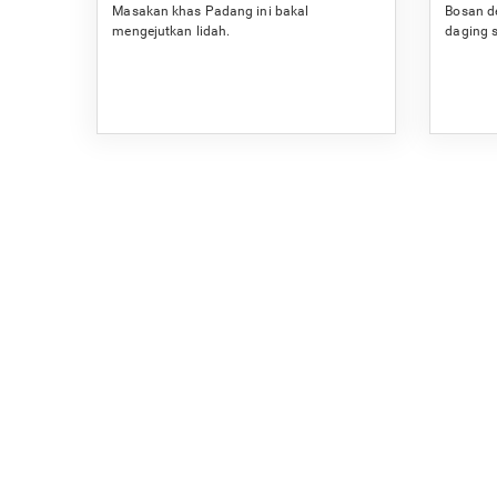
Masakan khas Padang ini bakal
Bosan d
mengejutkan lidah.
daging s
dan sed