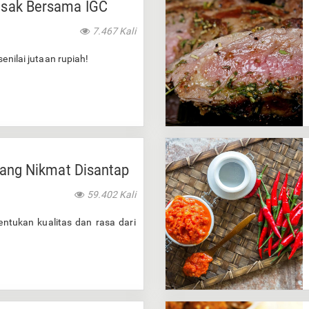
sak Bersama IGC
7.467 Kali
enilai jutaan rupiah!
yang Nikmat Disantap
59.402 Kali
entukan kualitas dan rasa dari