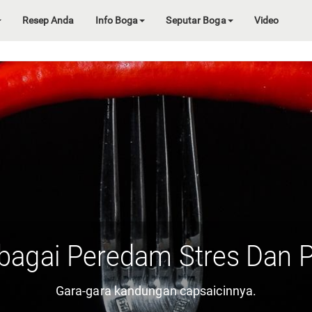
Resep Anda
Info Boga
Seputar Boga
Video
bagai Peredam Stres Dan 
Gara-gara kandungan capsaicinnya.