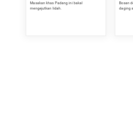
Masakan khas Padang ini bakal
Bosan d
mengejutkan lidah.
daging s
dan sed