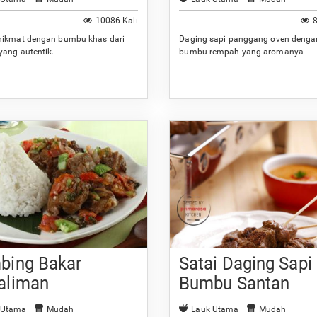
10086 Kali
8
nikmat dengan bumbu khas dari
Daging sapi panggang oven denga
yang autentik.
bumbu rempah yang aromanya
menggugah selera.
bing Bakar
Satai Daging Sapi
aliman
Bumbu Santan
 Utama
Mudah
Lauk Utama
Mudah