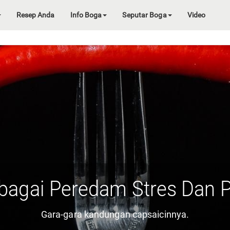
Resep Anda
Info Boga
Seputar Boga
Video
bagai Peredam Stres Dan 
Gara-gara kandungan capsaicinnya.