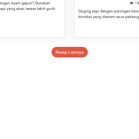
engan ayam gepuk? Gunakan
14
api yang akan terasa lebih gurih
Daging sapi dengan potongan ba
ap.
bombai yang disiram saus pedas-g
Resep Lainnya