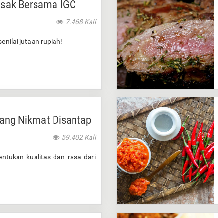
sak Bersama IGC
7.468 Kali
enilai jutaan rupiah!
yang Nikmat Disantap
59.402 Kali
entukan kualitas dan rasa dari