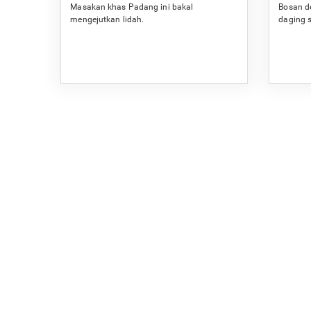
Masakan khas Padang ini bakal
Bosan d
mengejutkan lidah.
daging s
dan sed