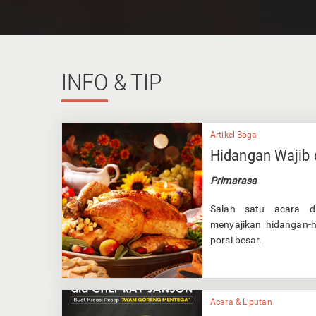
INFO
& TIP
Artikel Boga
Hidangan Wajib 
Primarasa
Salah satu acara di
menyajikan hidangan-
porsi besar.
Acara & Liputan