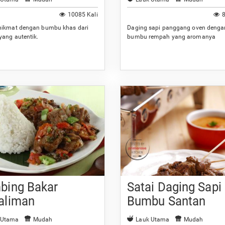
10085 Kali
8
nikmat dengan bumbu khas dari
Daging sapi panggang oven denga
yang autentik.
bumbu rempah yang aromanya
menggugah selera.
bing Bakar
Satai Daging Sapi
aliman
Bumbu Santan
 Utama
Mudah
Lauk Utama
Mudah