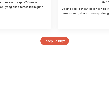
engan ayam gepuk? Gunakan
14
api yang akan terasa lebih gurih
Daging sapi dengan potongan ba
ap.
bombai yang disiram saus pedas-g
Resep Lainnya