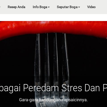
Resep Anda
Info Boga
Seputar Boga
Video
bagai Peredam Stres Dan 
Gara-gara kandungan capsaicinnya.