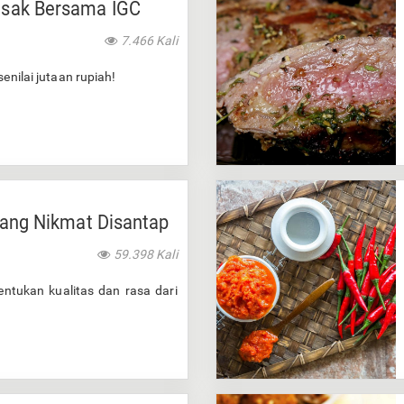
sak Bersama IGC
7.466 Kali
enilai jutaan rupiah!
yang Nikmat Disantap
59.398 Kali
entukan kualitas dan rasa dari