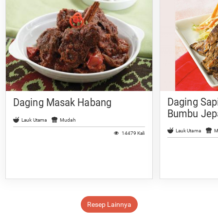
Daging Sap
Daging Masak Habang
Bumbu Jep
Lauk Utama
Mudah
Lauk Utama
M
14479 Kali
Resep Lainnya