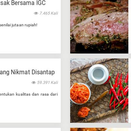
sak Bersama IGC
7.465 Kali
enilai jutaan rupiah!
yang Nikmat Disantap
59.391 Kali
entukan kualitas dan rasa dari