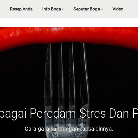
Resep Anda
Info Boga
Seputar Boga
Video
bagai Peredam Stres Dan 
Gara-gara kandungan capsaicinnya.