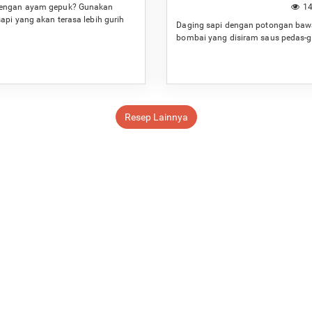
engan ayam gepuk? Gunakan
14
api yang akan terasa lebih gurih
Daging sapi dengan potongan ba
ap.
bombai yang disiram saus pedas-g
Resep Lainnya