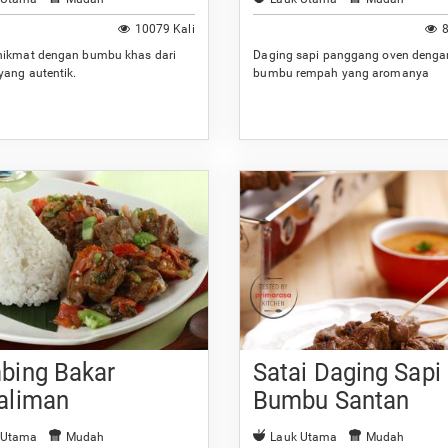
10079 Kali
8
nikmat dengan bumbu khas dari
Daging sapi panggang oven denga
yang autentik.
bumbu rempah yang aromanya
menggugah selera.
bing Bakar
Satai Daging Sapi
aliman
Bumbu Santan
 Utama
Mudah
Lauk Utama
Mudah