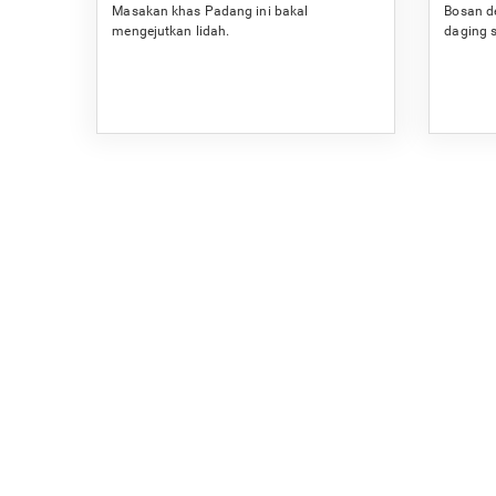
Masakan khas Padang ini bakal
Bosan d
mengejutkan lidah.
daging s
dan sed