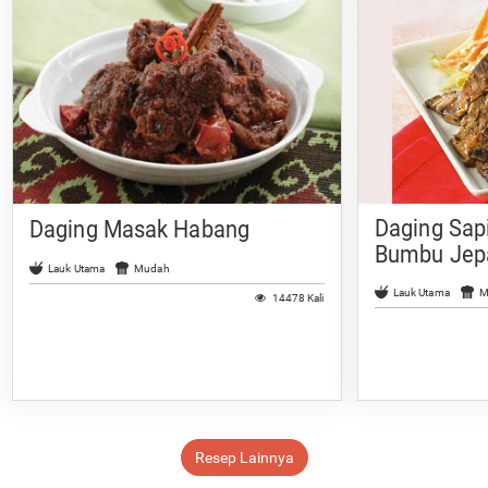
Daging Sap
Daging Masak Habang
Bumbu Jep
Lauk Utama
Mudah
Lauk Utama
M
14478 Kali
Resep Lainnya