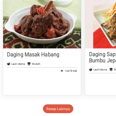
Daging Sap
Daging Masak Habang
Bumbu Jep
Lauk Utama
Mudah
Lauk Utama
M
14478 Kali
Resep Lainnya