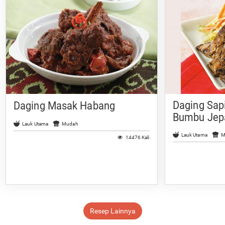
Daging Sap
Daging Masak Habang
Bumbu Jep
Lauk Utama
Mudah
Lauk Utama
M
14476 Kali
Resep Lainnya